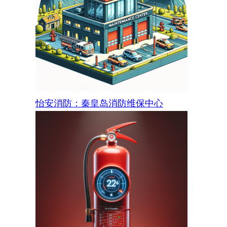
怡安消防：秦皇岛消防维保中心