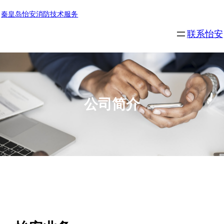
跳
秦皇岛怡安消防技术服务
至
联系怡安
内
容
公司简介