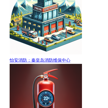
怡安消防：秦皇岛消防维保中心