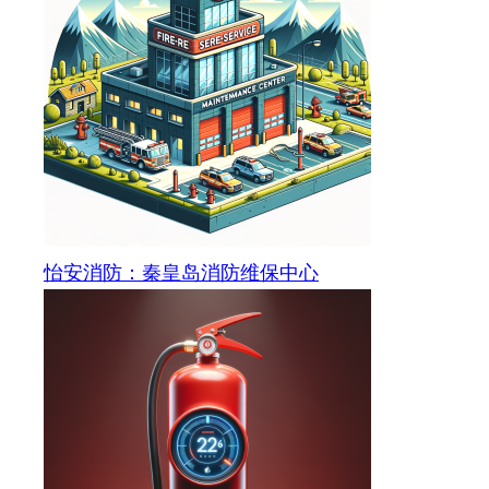
怡安消防：秦皇岛消防维保中心