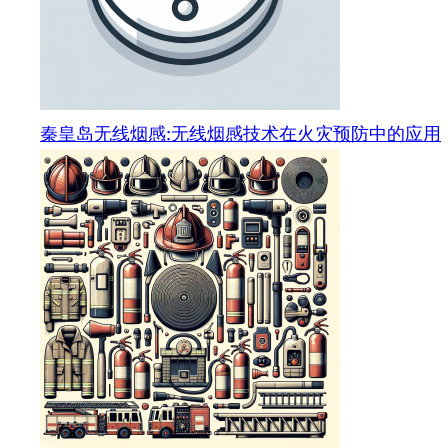
秦皇岛无线烟感:无线烟感技术在火灾预防中的应用