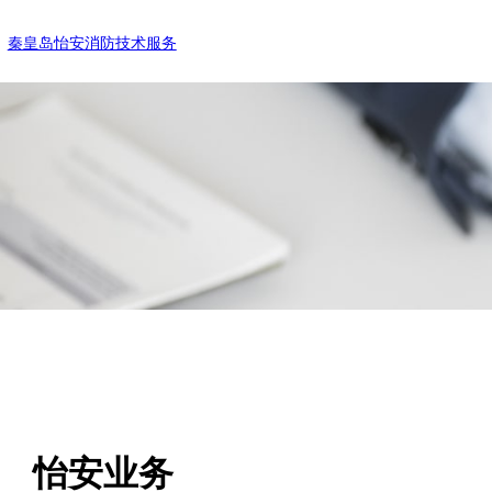
跳
秦皇岛怡安消防技术服务
至
内
容
怡安业务