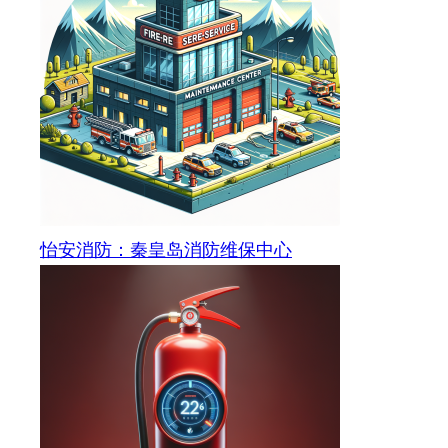
怡安消防：秦皇岛消防维保中心