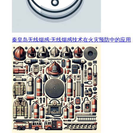
秦皇岛无线烟感:无线烟感技术在火灾预防中的应用