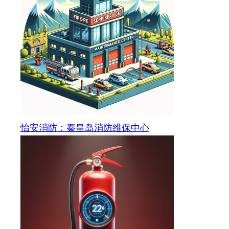
怡安消防：秦皇岛消防维保中心