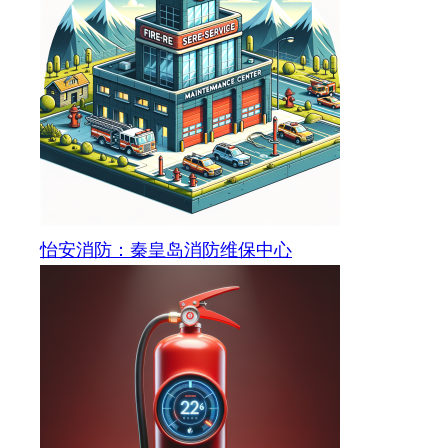
怡安消防：秦皇岛消防维保中心