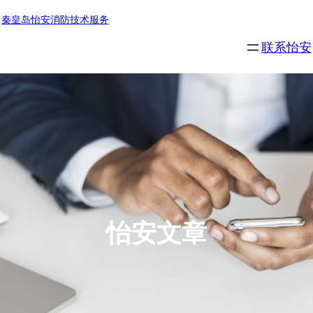
跳
秦皇岛怡安消防技术服务
至
联系怡安
内
容
怡安文章